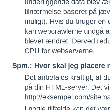
underliggende data blev ænd
tilnærmelse baseret på jævn
muligt). Hvis du bruger en o
kan webcrawlerne undgå a
blevet ændret. Derved red
CPU for webserverne.
Spm.:
Hvor skal jeg placere
Det anbefales kraftigt, at 
på din HTML-server. Det vil
http://eksempel.com/sitem
I nogle tilfælde kan det vær